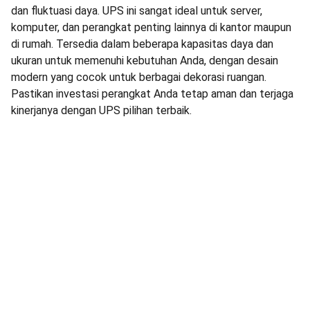
dan fluktuasi daya. UPS ini sangat ideal untuk server,
komputer, dan perangkat penting lainnya di kantor maupun
di rumah. Tersedia dalam beberapa kapasitas daya dan
ukuran untuk memenuhi kebutuhan Anda, dengan desain
modern yang cocok untuk berbagai dekorasi ruangan.
Pastikan investasi perangkat Anda tetap aman dan terjaga
kinerjanya dengan UPS pilihan terbaik.
Service laptop ungaran Service panggilan laptop Service
cctv ungaran Service panggilan cctv Instalasi cctv ungaran
Test fluke networks Instalasi kabel lan cat6 Instalasi fiber
optic Service printer ungaran Service printer panggilan
service printer ungaran service panggilan printer