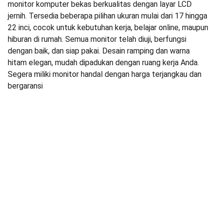
monitor komputer bekas berkualitas dengan layar LCD
jernih. Tersedia beberapa pilihan ukuran mulai dari 17 hingga
22 inci, cocok untuk kebutuhan kerja, belajar online, maupun
hiburan di rumah. Semua monitor telah diuji, berfungsi
dengan baik, dan siap pakai. Desain ramping dan warna
hitam elegan, mudah dipadukan dengan ruang kerja Anda.
Segera miliki monitor handal dengan harga terjangkau dan
bergaransi
Service laptop ungaran Service panggilan laptop Service
cctv ungaran Service panggilan cctv Instalasi cctv ungaran
Test fluke networks Instalasi kabel lan cat6 Instalasi fiber
optic Service printer ungaran Service printer panggilan
service printer ungaran service panggilan printer